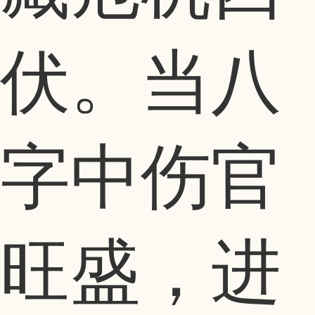
伏。当八
字中伤官
旺盛，进