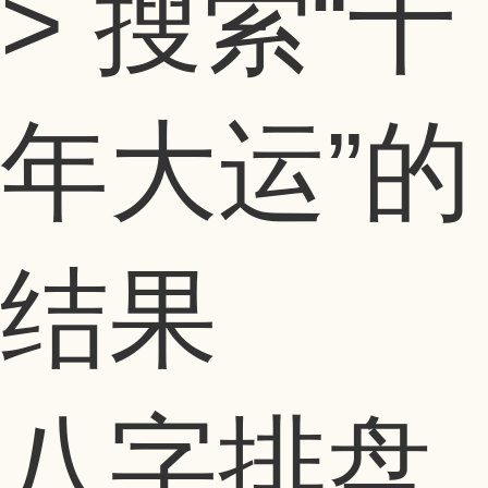
> 搜索
“十
年大运”
的
结果
八字排盘