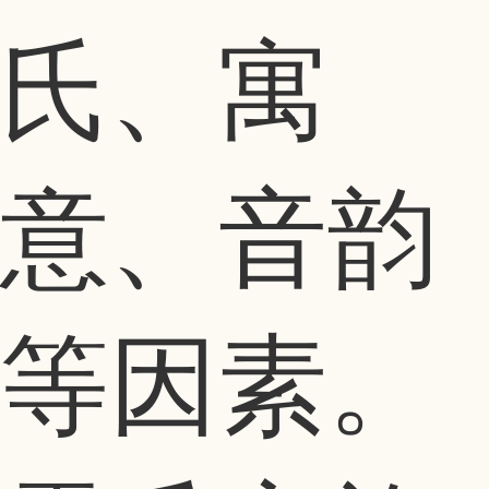
氏、寓
意、音韵
等因素。