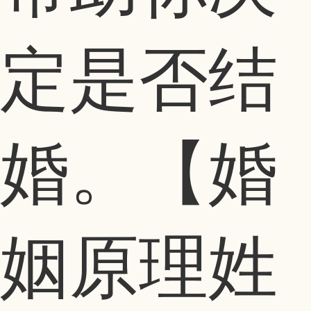
定是否结
婚。【婚
姻原理姓