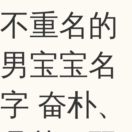
不重名的
男宝宝名
字 奋朴、