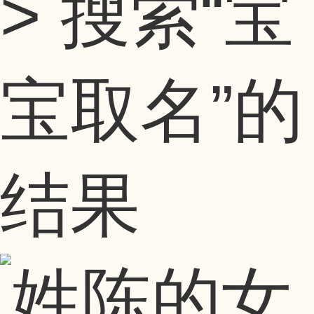
> 搜索
“宝
宝取名”
的
结果