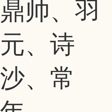
鼎帅、羽
元、诗
沙、常
年...