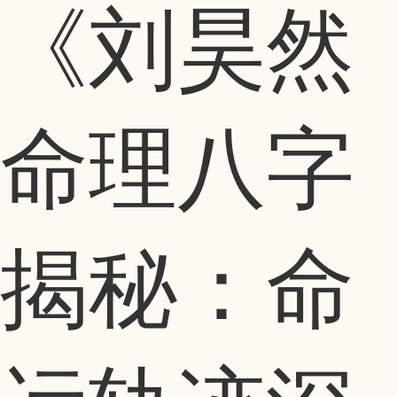
《刘昊然
命理八字
揭秘：命