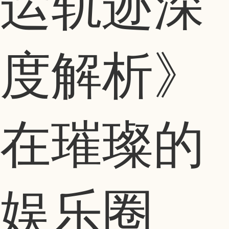
运轨迹深
度解析》
在璀璨的
娱乐圈