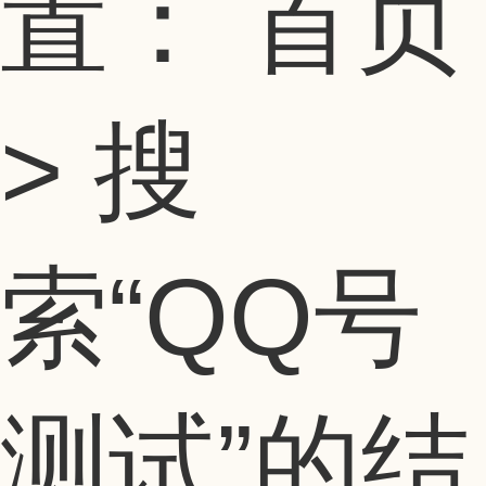
置：
首页
> 搜
索
“QQ号
测试”
的结