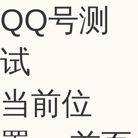
QQ号测
试
当前位