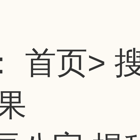
：
首页
> 
果