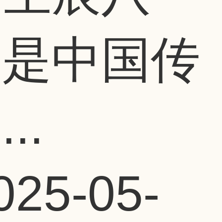
，是中国传
..
025-05-