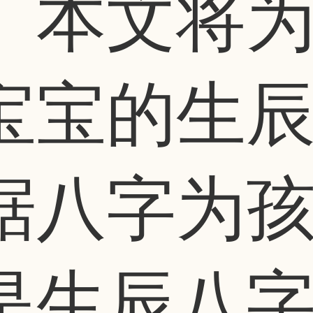
。本文将
宝宝的生
据八字为
是生辰八