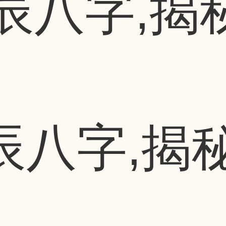
辰八字,揭