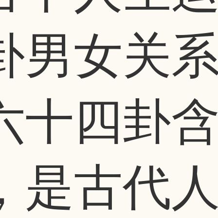
卦男女关
六十四卦
，是古代