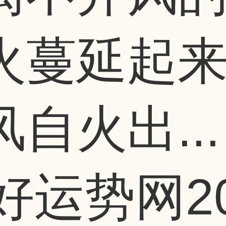
火蔓延起
自火出...
好运势网
2