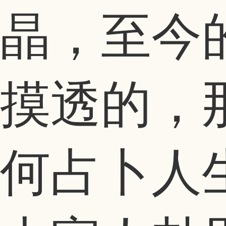
晶，至今
摸透的，
何占卜人