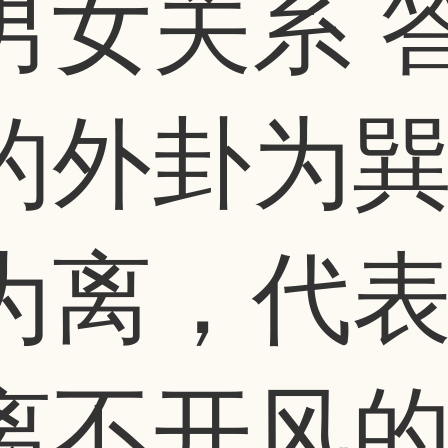
男女关系 
的外卦为
为离，代
离不开风