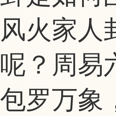
风火家人
呢？周易
包罗万象