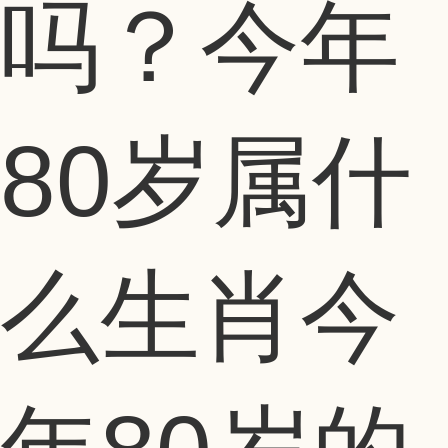
吗？今年
80岁属什
么生肖今