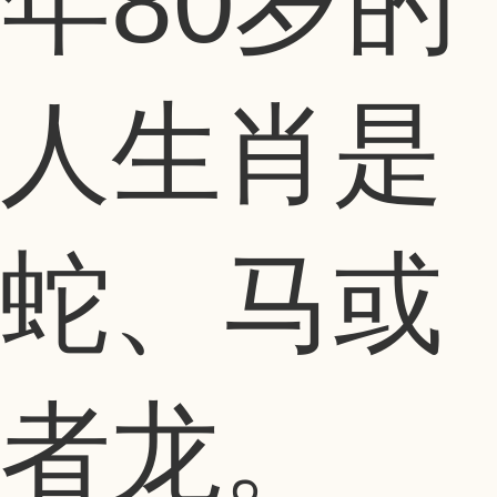
年80岁的
人生肖是
蛇、马或
者龙。