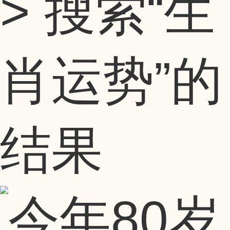
> 搜索
“生
肖运势”
的
结果