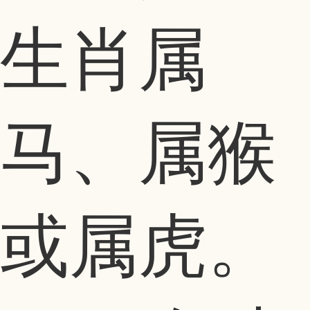
生肖属
马、属猴
或属虎。