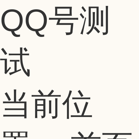
QQ号测
试
当前位