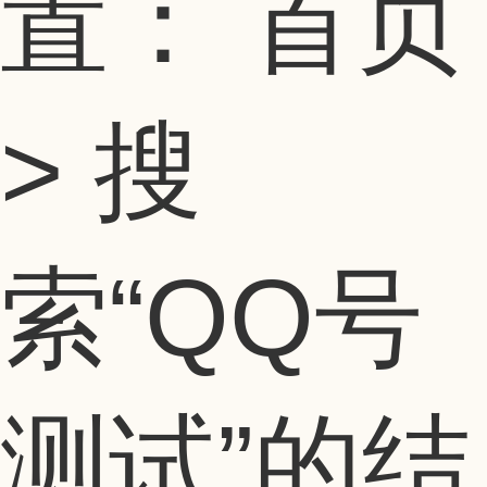
置：
首页
> 搜
索
“QQ号
测试”
的结